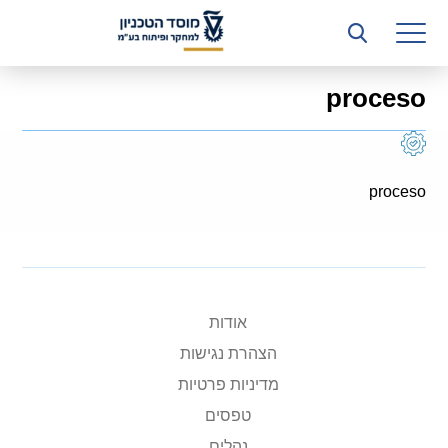
רשות המחקר
היחידה העסקית (T3)
proceso
קשרי תעשייה
ביה”ס ללימודי המשך
proceso
המכון הישראלי לטכנולוגיות ייצור חומרים
משאבי אנוש
כספים וכלכלה
אודות
המחלקה המשפטית
הצהרת נגישות
מחלקת תפעול
מדיניות פרטיות
טפסים
לוח משרות
נהלים