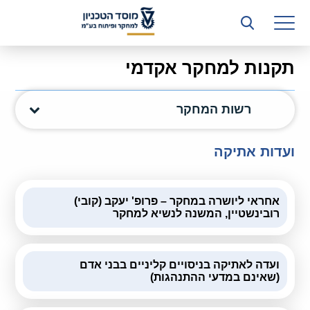
רשות המחקר
היחידה העסקית (T3)
תקנות למחקר אקדמי
קשרי תעשייה
רשות המחקר
ביה”ס ללימודי המשך
המכון הישראלי לטכנולוגיות ייצור חומרים
ועדות אתיקה
משאבי אנוש
אחראי ליושרה במחקר – פרופ' יעקב (קובי)
כספים וכלכלה
רובינשטיין, המשנה לנשיא למחקר
המחלקה המשפטית
מחלקת תפעול
ועדה לאתיקה בניסויים קליניים בבני אדם
(שאינם במדעי ההתנהגות)
לוח משרות