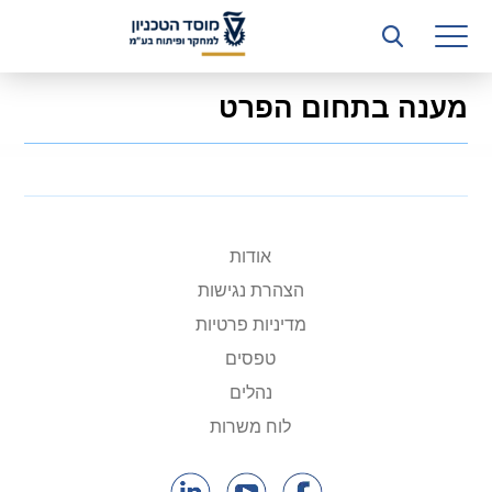
רשות המחקר
היחידה העסקית (T3)
מענה בתחום הפרט
קשרי תעשייה
ביה”ס ללימודי המשך
המכון הישראלי לטכנולוגיות ייצור חומרים
אודות
משאבי אנוש
הצהרת נגישות
כספים וכלכלה
מדיניות פרטיות
טפסים
המחלקה המשפטית
נהלים
מחלקת תפעול
לוח משרות
לוח משרות