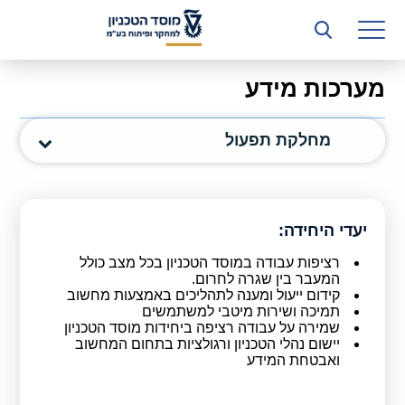
רשות המחקר
היחידה העסקית (T3)
מערכות מידע
קשרי תעשייה
מחלקת תפעול
ביה”ס ללימודי המשך
המכון הישראלי לטכנולוגיות ייצור חומרים
משאבי אנוש
יעדי היחידה:
רציפות עבודה במוסד הטכניון בכל מצב כולל
כספים וכלכלה
המעבר בין שגרה לחרום.
קידום ייעול ומענה לתהליכים באמצעות מחשוב
המחלקה המשפטית
תמיכה ושירות מיטבי למשתמשים
שמירה על עבודה רציפה ביחידות מוסד הטכניון
יישום נהלי הטכניון ורגולציות בתחום המחשוב
מחלקת תפעול
ואבטחת המידע
לוח משרות