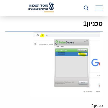
רשות המחקר
היחידה העסקית (T3)
טכניון1
קשרי תעשייה
ביה”ס ללימודי המשך
המכון הישראלי לטכנולוגיות ייצור חומרים
משאבי אנוש
כספים וכלכלה
המחלקה המשפטית
מחלקת תפעול
לוח משרות
טכניון1