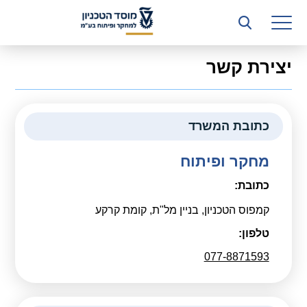
רשות המחקר
היחידה העסקית (T3)
יצירת קשר
קשרי תעשייה
ביה”ס ללימודי המשך
כתובת המשרד
המכון הישראלי לטכנולוגיות ייצור חומרים
מחקר ופיתוח
משאבי אנוש
כתובת:
כספים וכלכלה
קמפוס הטכניון, בניין מל"ת, קומת קרקע
המחלקה המשפטית
טלפון:
077-8871593
מחלקת תפעול
לוח משרות