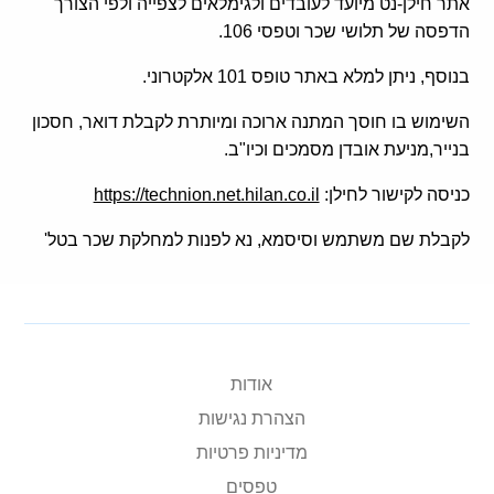
אתר חילן-נט מיועד לעובדים ולגימלאים לצפייה ולפי הצורך
הדפסה של תלושי שכר וטפסי 106.
בנוסף, ניתן למלא באתר טופס 101 אלקטרוני.
השימוש בו חוסך המתנה ארוכה ומיותרת לקבלת דואר, חסכון
בנייר,מניעת אובדן מסמכים וכיו"ב.
כניסה לקישור לחילן:
https://technion.net.hilan.co.il
לקבלת שם משתמש וסיסמא, נא לפנות למחלקת שכר בטל'
אודות
הצהרת נגישות
מדיניות פרטיות
טפסים