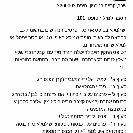
שכר, קריית הטכניון, חיפה 3200003.
הסבר למילוי טופס 101
יש למלא בטופס את כל הפרטים הנדרשים בתשומת לב
בהתאם להוראות. טופס שמולא באופן שגוי או חסר ייפסל. אין
למלא שדות מושחרים.
הטופס התקין חייב להישלח חזרה מיד עם קבלתו כדי שלא
ניאלץ לנכות מקצבתכם שיעור מס מרבי, בהתאם להוראות
הדין.
סעיף א’ – למילוי על ידי המעביד (קרן הפנסיה).
סעיף ב’ – פרטי הגמלאי/ת.
סעיף ג’ – פרטים על בן / בת זוג. אם ציינתם כי לבן / בת הזוג
הכנסה אחרת (למעט קצבה מביטוח לאומי), עליכם לסמן V
במשבצת המתאימה.
סעיף ד’ – פרטי ילדים מתחת לגיל 19.
סעיף ה’ – פרטים על הכנסות נוספות: יש למלא כל הכנסה
נוספת ואם אין, לסמן "אין לי הכנסות נוספות".