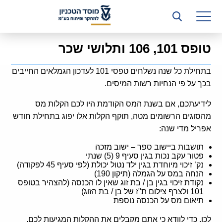
רשות המחקר
היחידה העסקית (T3)
טופס 101, 106 ותלושי שכר
קשרי תעשייה
בתחילת כל שנה נשלחים טפסי 101 לעדכון הגמלאים החייבים
ביה”ס ללימודי המשך
בכך על פי הנחיות רשות המיסים.
המכון הישראלי לטכנולוגיות ייצור חומרים
לידיעתכם, אם בשנת המס הקודמת היו לכם הקלות מס
מהסוגים הרשומים מטה, תוקף הקלות אלו יפוג בתחילת חודש
משאבי אנוש
אפריל מדי שנה:
כספים וכלכלה
תושבות ביישוב ספר – ישוב מזכה
פטור עקב נכות בגין סעיף 9 (5) שנתי
נק’ זיכוי מיוחדת בגין ילד נטול יכולת (לפי סעיף 45 לפקודה)
המחלקה המשפטית
הנחה במס על הגמלה (תיקון 190)
נקודת זיכוי בגין בן / בת זוג שאין לו הכנסה (להצהיר בטופס
מחלקת תפעול
101 ולצרף צילום ת"ז של בן / בת הזוג)
תיאום מס על הכנסה נוספת
לוח משרות
לכן, כדי לוודא כי אתם מקבלים את ההקלות המגיעות לכם,