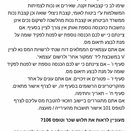
שימו לב כי קצבאות זקנה, שאירים או נכות לצמיתות
המשולמות ע”י ביטוח לאומי, קצבת ניצולי שואה וכן קצבת נכות
ממשרד הביטחון או קצבת נכות מהלשכה לשיקום נכים אינן
נחשבות כהכנסה נוספת ואותן אין צורך לציין בסעיף. אם
ציינתם כי יש לכם הכנסה נוספת יש לפנות לפקיד שומה על
מנת לבצע תיאום מס.
אם אתם עצמאיים הממלאים דוח שנתי לרשויות המס נא לציין
V במשבצת ליד ‘ממקור אחר’ ולרשום ‘עצמאי'.
סעיף ו’ – אם ציינתם כי יש לכם הכנסה נוספת יש לפנות לפקיד
שומה על מנת לבצע תיאום מס.
סעיף ז’ – פטורים או זיכויים. אם אתם עונים על אחד
מהקריטריונים הרשומים בסעיף זה, יש לצרף אישור מתאים.
סעיף ח’ – תאריך וחתימה.
אם אתם מתגוררים ביישוב הזכאי להטבת מס עליכם לצרף
לטופס 101 אישור תושבות מהעירייה / מועצה.
מעוניין לראות את תלוש שכר וטופס 106?