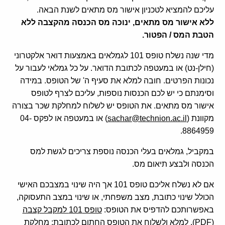
קולות קוראים
עליכם להמציא לטכניון אישור מס מתאים לשנת הבאה.
ללא אישור מס מתאים, ינוכה מס הכנסה מהקצבה ללא
אודות ושירותים
הטבת המס / הפטור
.
English
מדי שנה נשלח טופס 101 לגמלאים באמצעות דואר אלקטרוני
(חילן-נט) או במעטפה לכתובת הדואר. על כל גמלאי לעבור על
נכונות הפרטים. חובה למלא את סעיף ה' של הטופס. במידה
וסימנתם כי יש לכם הכנסות נוספות, עליכם לצרף לטופס
אישור מס מתאים. את הטופס יש לשלוח למחלקת שכר בצורה
מקוונת (
sachar@technion.ac.il
) או במעטפה או לפקס 04-
8864959.
במקביל, גמלאים בעלי הכנסה נוספת צריכים לגשת למס
הכנסה ולבצע תיאום מס.
אם לא נשלח אליכם טופס 101 אך היה שינוי במצבכם האישי
הכולל שינוי כתובת, מצב משפחתי, או שינוי במצב התעסוקה,
באפשרותכם להדפיס את הטופס:
טופס 101 למקבל קצבה
(PDF)
, למלא ולשלוח את הטופס החתום לכתובת: מחלקת