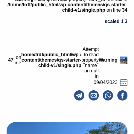
קולות קוראים
/home/trdf/public_html/wp-content/themes/qs-starter-
child-v1/single.php
on line
34
אודות ושירותים
3 1 scaled
English
:
Attempt
/home/trdf/public_html/wp-
to read
on
47
content/themes/qs-starter-
property
Warning
line
child-v1/single.php
"name"
on null
in
09/04/2023