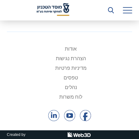
רשות המחקר
היחידה העסקית (T3)
קשרי תעשייה
ביה”ס ללימודי המשך
אודות
הצהרת נגישות
המכון הישראלי לטכנולוגיות ייצור חומרים
מדיניות פרטיות
משאבי אנוש
טפסים
נהלים
כספים וכלכלה
לוח משרות
המחלקה המשפטית
מחלקת תפעול
לוח משרות
Created by