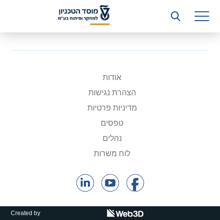
רשות המחקר
היחידה העסקית (T3)
קשרי תעשייה
ביה”ס ללימודי המשך
אודות
הצהרת נגישות
המכון הישראלי לטכנולוגיות ייצור חומרים
מדיניות פרטיות
משאבי אנוש
טפסים
נהלים
כספים וכלכלה
לוח משרות
המחלקה המשפטית
מחלקת תפעול
לוח משרות
Created by