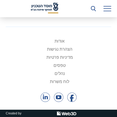
רשות המחקר
היחידה העסקית (T3)
קשרי תעשייה
ביה”ס ללימודי המשך
אודות
הצהרת נגישות
המכון הישראלי לטכנולוגיות ייצור חומרים
מדיניות פרטיות
משאבי אנוש
טפסים
נהלים
כספים וכלכלה
לוח משרות
המחלקה המשפטית
מחלקת תפעול
לוח משרות
Created by