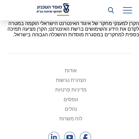
רשות המחקר
היחידה העסקית (T3)
הקרן למענקי מחקר של איגוד האינטרנט הישראלי הוקמה במטרה
לקדם את הידע והשימושים ברשת האינטרנט; הקרן מציעה תמיכה
כספית למחקרים במסגרת מוסדות ההשכלה הגבוהה בישראל.
קשרי תעשייה
ביה”ס ללימודי המשך
המכון הישראלי לטכנולוגיות ייצור חומרים
אודות
משאבי אנוש
הצהרת נגישות
מדיניות פרטיות
כספים וכלכלה
טפסים
המחלקה המשפטית
נהלים
מחלקת תפעול
לוח משרות
לוח משרות