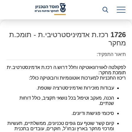
רשות המחקר
היחידה העסקית (T3)
קשרי תעשייה
1726
רכז.ת אדמיניסטרטיבי.ת - תומכ.ת
מחקר
ביה”ס ללימודי המשך
תיאור התפקיד:
המכון הישראלי לטכנולוגיות ייצור חומרים
לפקולטה לאווירונאוטיקה וחלל דרוש.ה רכז.ת אדמינסטרטיב.ית
תומכת מחקר:
משאבי אנוש
ריכוז התכניות למערכות אוטונומיות ורובוטיקה כולל:
כספים וכלכלה
עבודות מזכירות ואדמיניסטרציה שוטפת.
הכנה, מעקב וטיפול בכל נושאי תקציב, כולל דוחות
המחלקה המשפטית
שנתיים.
מחלקת תפעול
סיכומי פגישות ודיונים.
קיום קשר שוטף עם גופים טכניונים, ממשלתיים, תעשיות
לוח משרות
ומרכזי מחקר בארץ ובחו"ל, חוקרים, עובדים בתכנית