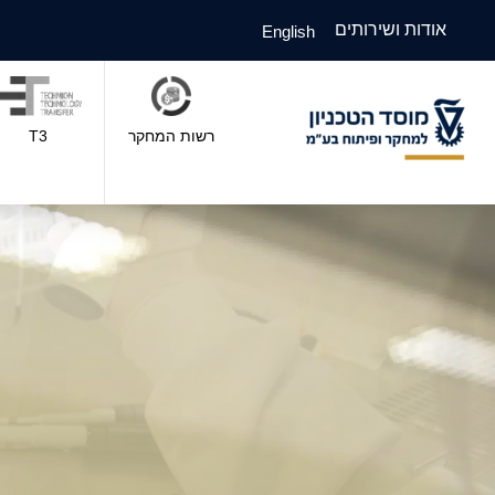
אודות ושירותים
English
רשות המחקר
T3
וסד
טכניון
מחקר
פיתוח
ע"מ