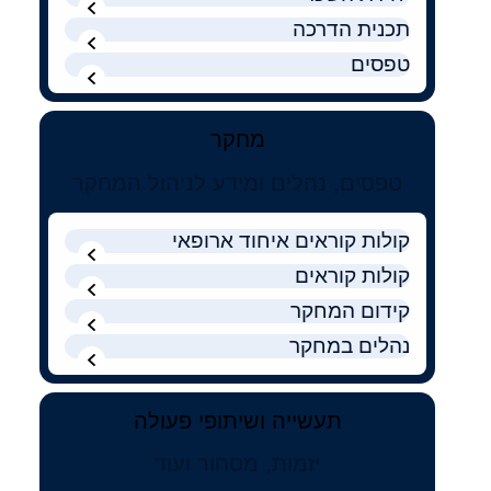
קולות קוראים
תכנית הדרכה
אודות ושירותים
טפסים
English
מחקר
טפסים, נהלים ומידע לניהול המחקר
קולות קוראים איחוד ארופאי
קולות קוראים
קידום המחקר
נהלים במחקר
תעשייה ושיתופי פעולה
יזמות, מסחור ועוד