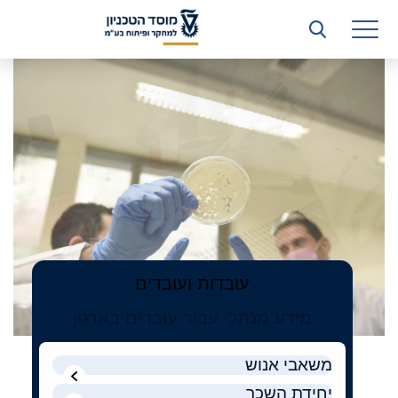
רשות המחקר
הטכניון
למחקר
היחידה העסקית (T3)
ופיתוח
קשרי תעשייה
בע"מ
ביה”ס ללימודי המשך
המכון הישראלי לטכנולוגיות ייצור חומרים
משאבי אנוש
כספים וכלכלה
עובדות ועובדים
המחלקה המשפטית
מידע מנהלי עבור עובדים בארגון
מחלקת תפעול
משאבי אנוש
לוח משרות
יחידת השכר