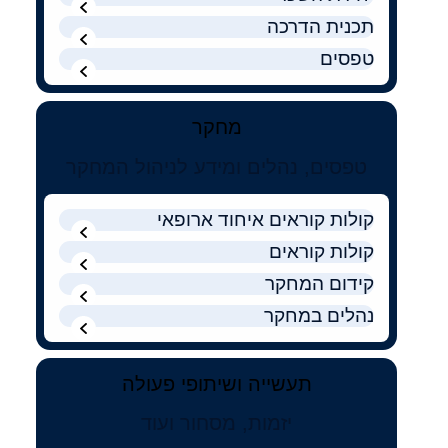
קולות קוראים
תכנית הדרכה
אודות ושירותים
טפסים
English
מחקר
טפסים, נהלים ומידע לניהול המחקר
קולות קוראים איחוד ארופאי
קולות קוראים
קידום המחקר
נהלים במחקר
תעשייה ושיתופי פעולה
יזמות, מסחור ועוד