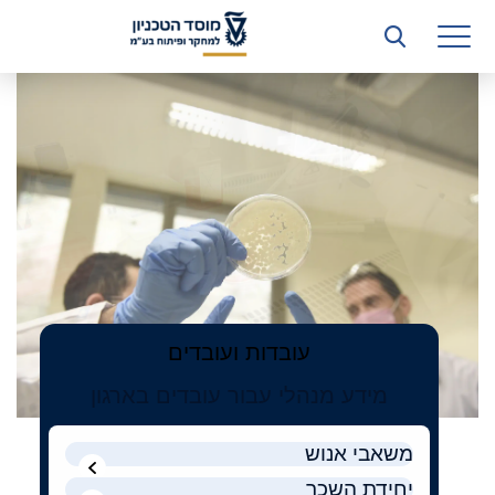
רשות המחקר
הטכניון
למחקר
היחידה העסקית (T3)
ופיתוח
קשרי תעשייה
בע"מ
ביה”ס ללימודי המשך
המכון הישראלי לטכנולוגיות ייצור חומרים
משאבי אנוש
כספים וכלכלה
עובדות ועובדים
המחלקה המשפטית
מידע מנהלי עבור עובדים בארגון
מחלקת תפעול
משאבי אנוש
לוח משרות
יחידת השכר