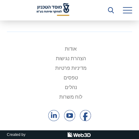
רשות המחקר
היחידה העסקית (T3)
קשרי תעשייה
ביה”ס ללימודי המשך
אודות
הצהרת נגישות
המכון הישראלי לטכנולוגיות ייצור חומרים
מדיניות פרטיות
משאבי אנוש
טפסים
נהלים
כספים וכלכלה
לוח משרות
המחלקה המשפטית
מחלקת תפעול
לוח משרות
Created by