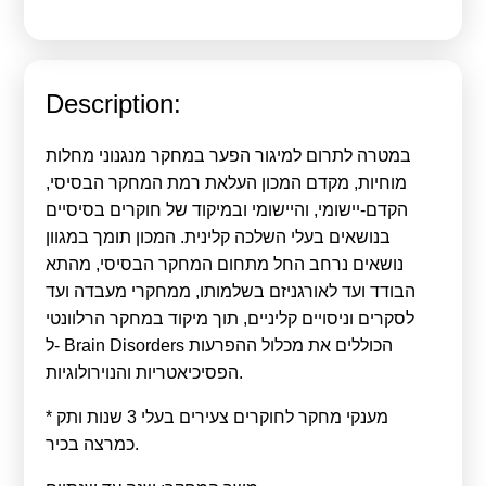
Calls For Proposals Horizon Europe
About & Services
Description:
עברית
במטרה לתרום למיגור הפער במחקר מנגנוני מחלות
מוחיות, מקדם המכון העלאת רמת המחקר הבסיסי,
הקדם-יישומי, והיישומי ובמיקוד של חוקרים בסיסיים
בנושאים בעלי השלכה קלינית. המכון תומך במגוון
נושאים נרחב החל מתחום המחקר הבסיסי, מהתא
הבודד ועד לאורגניזם בשלמותו, ממחקרי מעבדה ועד
לסקרים וניסויים קליניים, תוך מיקוד במחקר הרלוונטי
ל- Brain Disorders הכוללים את מכלול ההפרעות
הפסיכיאטריות והנוירולוגיות.
* מענקי מחקר לחוקרים צעירים בעלי 3 שנות ותק
כמרצה בכיר.