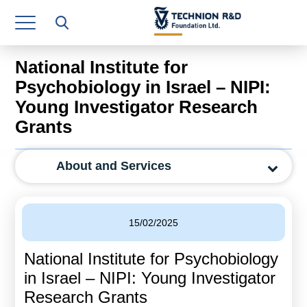
Research Authority
T3
National Institute for
Industry Relations
Psychobiology in Israel – NIPI:
Young Investigator Research
Continuing Education
Grants
Materials Manufacturing Technologies
About and Services
Human Resource
Finance & Economics
15/02/2025
Legal Department
National Institute for Psychobiology
Operations Department
in Israel – NIPI: Young Investigator
Jobs
Research Grants