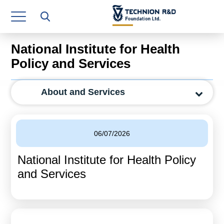
Research Authority
T3
National Institute for Health
Industry Relations
Policy and Services
Continuing Education
About and Services
Materials Manufacturing Technologies
Human Resource
06/07/2026
Finance & Economics
National Institute for Health Policy
Legal Department
and Services
Operations Department
Jobs