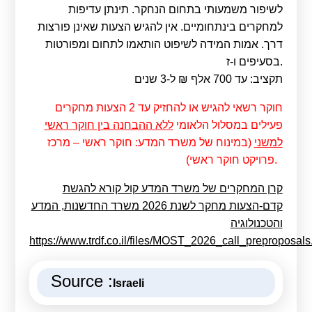
לשיפור משמעותי בתחום הנחקר. תינתן עדיפות
למחקרים בינתחומיים. אין להגיש הצעות שאינן פורצות
דרך. אמות המידה לשיפוט הותאמו לתחום ומפורטות
בסעיפים ו-ז.
תקציב: עד 700 אלף ₪ ל-3 שנים
חוקר רשאי להגיש או להחזיק עד 2 הצעות מחקרים
פעילים במסלול הלאומי
ללא ההבחנה בין חוקר ראשי
למשני
(במינוח של משרד המדע: חוקר ראשי – מרכז
פרויקט חוקר ראשי).
קרן המחקרים של משרד המדע קול קורא להגשת
קדם-הצעות מחקר לשנת 2026 משרד החדשנות, המדע
והטכנולוגיה
https://www.trdf.co.il/files/MOST_2026_call_preproposals
Source :
Israeli