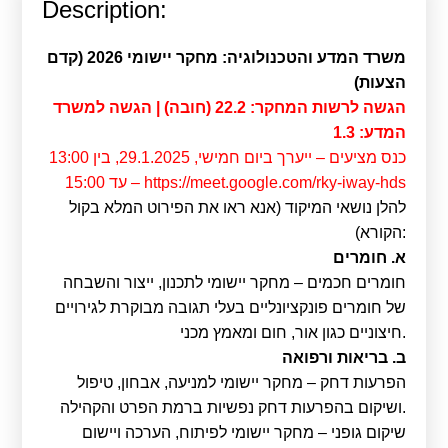
Description:
Calls For Proposals Horizon Europe
About & Services
משרד המדע והטכנולוגיה: מחקר יישומי 2026 (קדם
הצעות)
עברית
הגשה לרשות המחקר: 22.2 (חובה) | הגשה למשרד
המדע: 1.3
כנס מציעים – ייערך ביום חמישי, 29.1.2025, בין 13:00
עד 15:00 – https://meet.google.com/rky-iway-hds
להלן נושאי המיקוד (אנא ראו את הפירוט המלא בקול
הקורא):
א. חומרים
חומרים חכמים – מחקר יישומי לתכנון, ייצור והשבחה
של חומרים פונקציונליים בעלי תגובה מבוקרת לגירויים
חיצוניים כגון אור, חום ומאמץ מכני.
ב. בריאות ורפואה
הפרעות דחק – מחקר יישומי למניעה, אבחון, טיפול
ושיקום בהפרעות דחק נפשיות ברמת הפרט והקהילה.
שיקום גופני – מחקר יישומי לפיתוח, הערכה ויישום