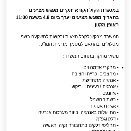
במסגרת הקול הקורא יתקיים מפגש מציעים
בתאריך מפגש מציעים יערך ביום
4.8
בשעה 11:00
ב
אופן מקוון
.
המשרד מבקש לקבל הצעות ובקשות להשקעה בשני
מסלולים בהתאם למסמך מדיניות המו”פ.
נושאי מחקר בתחום המשרד:
• מחקרי אדמה וים
• מחצבים, כרייה וחציבה
• אנרגיה מתחדשת
• אנרגיה גרעינית – ביקוע
• גז ונפט
• רשת החשמל
• אגירת אנרגיה
• התייעלות באנרגיה וביזור מערכות אנרגיה
• דלק וגפ”מ
• תחליפי דלקים בתחבורה נקיה ותעשיה