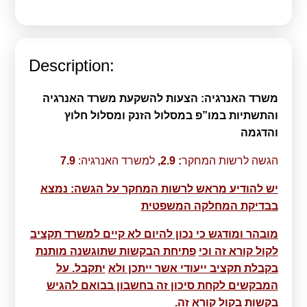
Calls For Proposals Horizon Europe
About & Services
Description:
עברית
משרד האנרגיה: הצעות להשקעת משרד האנרגיה
והתשתיות במו”פ
במסלול הזנק ומסלול חלוץ
והדגמה
הגשה לרשות המחקר
:
2.9
,
למשרד האנרגיה:
7.9
יש להודיע מראש לרשות המחקר על הגשה: נמצא
בבדיקת המחלקה המשפטית
מובהר ומודגש כי נכון להיום לא קיים למשרד תקציב
לקול קורא זה וכי
פתיחת הבקשות שתוגשנה מותנת
בקבלת תקציב ייעודי אשר ייתכן ולא
יתקבל
.
על
המבקשים לקחת סיכון זה בחשבון בבואם להגיש
בקשות בקול קורא
זה
.