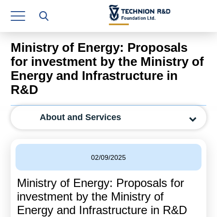
Research Authority
T3
Ministry of Energy: Proposals
Industry Relations
for investment by the Ministry of
Energy and Infrastructure in
Continuing Education
R&D
Materials Manufacturing Technologies
About and Services
Human Resource
Finance & Economics
02/09/2025
Legal Department
Ministry of Energy: Proposals for
Operations Department
investment by the Ministry of
Jobs
Energy and Infrastructure in R&D