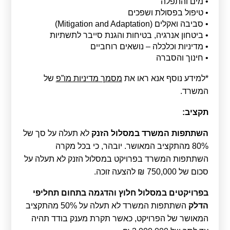
• מים והתפלה
• טיפול בפסולת ושפכים
• סביבה ואקלים (Mitigation and Adaptation)
• ביטחון אנרגיה, בטיחות והגנת סייבר לתשתיות
• מדיניות וכלכלה – נושאים רוחביים
• חינוך והסברה
*למידע נוסף אנא ראו את
מסמך מדיניות מו”פ
של
המשרד.
תקציב:
השתתפות המשרד במסלול הזנק
לא תעלה על סך של
80% מהתקציב המאושר. יובהר, כי בכל מקרה
השתתפות המשרד בפרויקט במסלול הזנק לא תעלה על
סכום של 750,000 ₪ להצעה זוכה.
בפרויקטים במסלול חלוץ והדגמה
בתחום תחליפי
הדלק
השתתפות המשרד לא תעלה על 50% מהתקציב
המאושר של הפרויקט, כאשר תקרת מענק בודד תהיה