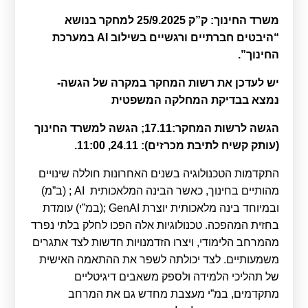
Calls For Proposals Horizon Europe
משרד החינוך: ק”ק 25/9.2025 למחקר בנושא
About & Services
“היבטים חברתיים ורגשיים בשילוב
AI
במערכת
החינוך”.
עברית
יש לעדכן את רשות המחקר במקרה של הגשה-
נמצא בבדיקת המחלקה המשפטית
הגשה לרשות המחקר:17.11
;
הגשה למשרד החינוך
(עותק קשיח לתיבת מכרזים): 24.11, 11:00.
התקדמות הטכנולוגיה בשנים האחרונות חוללה שינויים
מהותיים בחינוך, כאשר הבינה המלאכותית AI ; (ב”מ)
ובמיוחד בינה מלאכותית יוצרת GenAI ;(במ”י) עומדת
בחזית המהפכה. טכנולוגיות אלה הפכו לחלק בלתי נפרד
מהמרחב הלימודי, ויצרו הזדמנויות חדשות לצד אתגרים
משמעותיים. לצד יכולתה לשפר את ההתאמה האישית
של תהליכי הלמידה ולספק משאבים דיגיטליים
מתקדמים, במ”י מעצבת מחדש גם את המרחב