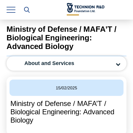
Research Authority
T3
Ministry of Defense / MAFA’T /
Industry Relations
Biological Engineering:
Advanced Biology
Continuing Education
Materials Manufacturing Technologies
About and Services
Human Resource
Finance & Economics
15/02/2025
Legal Department
Ministry of Defense / MAFA’T /
Biological Engineering: Advanced
Operations Department
Biology
Jobs