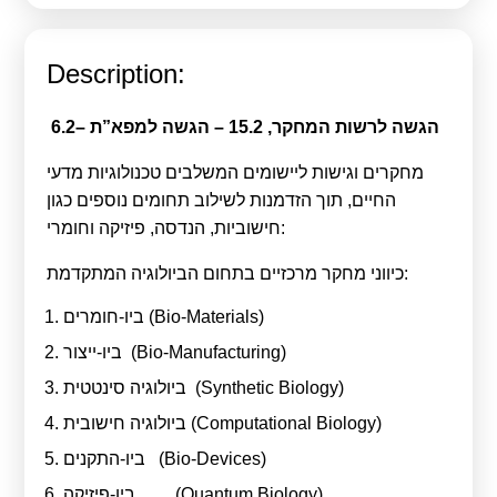
Calls For Proposals Horizon Europe
About & Services
Description:
עברית
6.2
– הגשה למפא”ת
15.2
– הגשה לרשות המחקר,
מחקרים וגישות ליישומים המשלבים טכנולוגיות מדעי
החיים, תוך הזדמנות לשילוב תחומים נוספים כגון
חישוביות, הנדסה, פיזיקה וחומרי:
כיווני מחקר מרכזיים בתחום הביולוגיה המתקדמת:
ביו-חומרים (Bio-Materials)
ביו-ייצור (Bio-Manufacturing)
ביולוגיה סינטטית (Synthetic Biology)
ביולוגיה חישובית (Computational Biology)
ביו-התקנים (Bio-Devices)
ביו-פיזיקה (Quantum Biology)