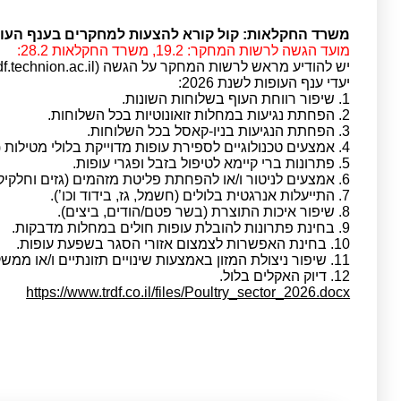
משרד החקלאות: קול קורא להצעות למחקרים בענף העופות 
מועד הגשה לרשות המחקר: 19.2, משרד החקלאות 28.2:
יש להודיע מראש לרשות המחקר על הגשה (ra-tec@trdf.technion.ac.il)
יעדי ענף העופות לשנת 2026:
1. שיפור רווחת העוף בשלוחות השונות.
2. הפחתת נגיעות במחלות זואונוטיות בכל השלוחות.
3. הפחתת הנגיעות בניו-קאסל בכל השלוחות.
4. אמצעים טכנולוגיים לספירת עופות מדוייקת בלולי מטילות (עם ובלי כלובים).
5. פתרונות ברי קיימא לטיפול בזבל ופגרי עופות.
6. אמצעים לניטור ו/או להפחתת פליטת מזהמים (גזים וחלקיקים) מלולים.
7. התייעלות אנרגטית בלולים (חשמל, גז, בידוד וכו’).
8. שיפור איכות התוצרת (בשר פטם/הודים, ביצים).
9. בחינת פתרונות להובלת עופות חולים במחלות מדבקות.
10. בחינת האפשרות לצמצום אזורי הסגר בשפעת עופות.
11. שיפור ניצולת המזון באמצעות שינויים תזונתיים ו/או ממשקיים.
12. דיוק האקלים בלול.
https://www.trdf.co.il/files/Poultry_sector_2026.docx