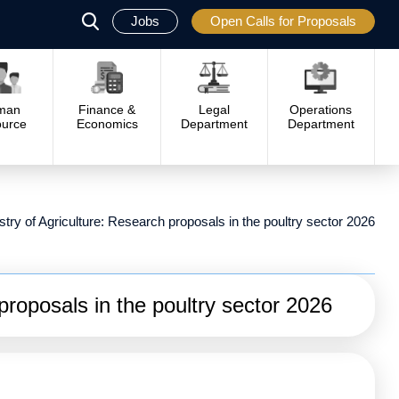
Jobs
Open Calls for Proposals
פתח
סגור
man
Finance &
Legal
Operations
urce
Economics
Department
Department
stry of Agriculture: Research proposals in the poultry sector 2026
proposals in the poultry sector 2026