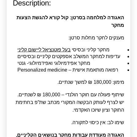
Description:
Calls For Proposals Horizon Europe
About & Services
האגודה למלחמה בסרטן: קול קורא להגשת הצעות
מחקר
עברית
מענקים לחקר מחלות סרטן:
מחקר קליני ובסיסי
בעל פוטנציאל ליישום קליני
עדיפות למחקר המשלב אספקטים קליניים ובסיסיים
מחקר אפידמיולוגי ואפידמיולוגי- גנטי
רפואה מותאמת אישית – Personalized medicine
מימון: 180,000 ₪ למשך שנתיים.
שיתוף פעולה עם חוקר הולנדי – 180,000 ₪ לשנתיים.
יש לצרף לעותק הבקשה המקורי מכתב שת”פ בחתימת
החוקר וציון שיוכו האקדמי.
שימו לב: אין כיסוי לתקורה.
האגודה מעודדת עבודות מחקר בנושאים הקליניים,