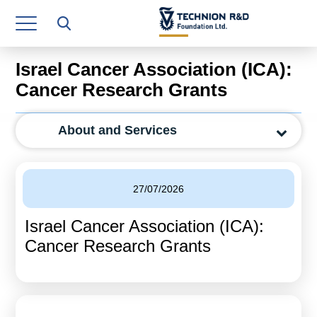
Research Authority
T3
Israel Cancer Association (ICA):
Industry Relations
Cancer Research Grants
Continuing Education
About and Services
Materials Manufacturing Technologies
Human Resource
27/07/2026
Finance & Economics
Israel Cancer Association (ICA):
Legal Department
Cancer Research Grants
Operations Department
Jobs