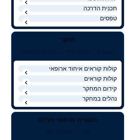
קולות קוראים
תכנית הדרכה
אודות ושירותים
טפסים
English
מחקר
טפסים, נהלים ומידע לניהול המחקר
קולות קוראים איחוד ארופאי
קולות קוראים
קידום המחקר
נהלים במחקר
תעשייה ושיתופי פעולה
יזמות, מסחור ועוד