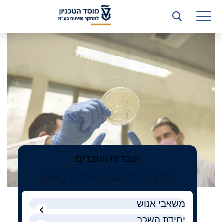
רשות המחקר
הטכניון
למחקר
היחידה העסקית (T3)
ופיתוח
קשרי תעשייה
בע"מ
ביה”ס ללימודי המשך
המכון הישראלי לטכנולוגיות ייצור חומרים
משאבי אנוש
כספים וכלכלה
עובדות ועובדים
המחלקה המשפטית
מידע מנהלי עבור עובדים בארגון
מחלקת תפעול
משאבי אנוש
לוח משרות
יחידת השכר