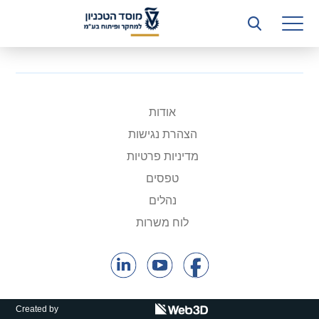
רשות המחקר
היחידה העסקית (T3)
קשרי תעשייה
ביה”ס ללימודי המשך
אודות
הצהרת נגישות
המכון הישראלי לטכנולוגיות ייצור חומרים
מדיניות פרטיות
משאבי אנוש
טפסים
נהלים
כספים וכלכלה
לוח משרות
המחלקה המשפטית
מחלקת תפעול
לוח משרות
Created by